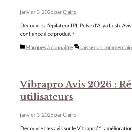
janvier 3, 2026
par
Claire
Découvrez l’épilateur IPL Pulse d’Arya Lush. Avis c
confiance à ce produit ?
Catégories
Marques à connaître
Laisser un commentair
Vibrapro Avis 2026 : Rés
utilisateurs
janvier 3, 2026
par
Claire
Découvrez les avis sur le Vibrapro™ : amélioration 