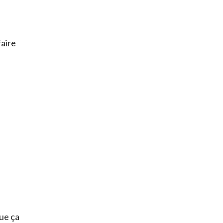
faire
que ça