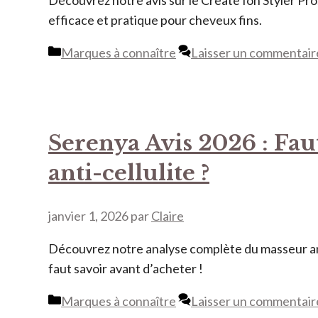
Découvrez notre avis sur le Create Ion Styler Pro,
efficace et pratique pour cheveux fins.
Catégories
Marques à connaître
Laisser un commentair
Serenya Avis 2026 : Fau
anti-cellulite ?
janvier 1, 2026
par
Claire
Découvrez notre analyse complète du masseur anti-c
faut savoir avant d’acheter !
Catégories
Marques à connaître
Laisser un commentair