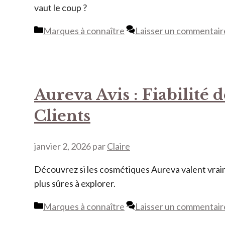
vaut le coup ?
Catégories
Marques à connaître
Laisser un commentair
Aureva Avis : Fiabilité
Clients
janvier 2, 2026
par
Claire
Découvrez si les cosmétiques Aureva valent vraimen
plus sûres à explorer.
Catégories
Marques à connaître
Laisser un commentair