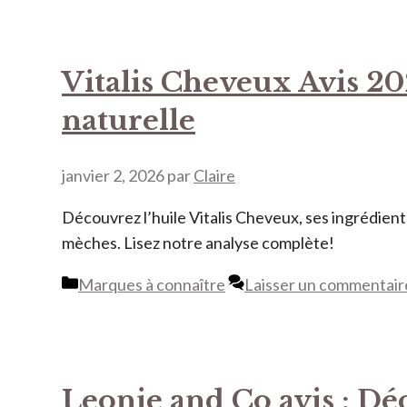
Vitalis Cheveux Avis 202
naturelle
janvier 2, 2026
par
Claire
Découvrez l’huile Vitalis Cheveux, ses ingrédients 
mèches. Lisez notre analyse complète!
Catégories
Marques à connaître
Laisser un commentair
Leonie and Co avis : Dé