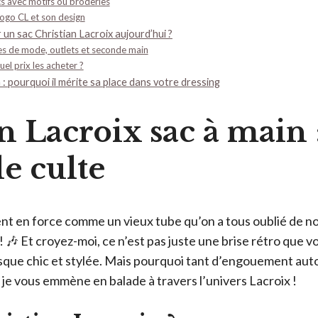
s avec motifs ou broderies
logo CL et son design
un sac Christian Lacroix aujourd’hui ?
es de mode, outlets et seconde main
uel prix les acheter ?
: pourquoi il mérite sa place dans votre dressing
n Lacroix sac à main 
le culte
nt en force comme un vieux tube qu’on a tous oublié de notr
! 🎶 Et croyez-moi, ce n’est pas juste une brise rétro que v
que chic et stylée. Mais pourquoi tant d’engouement auto
 je vous emmène en balade à travers l’univers Lacroix !