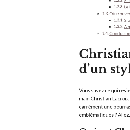
Sac
Le 
Où trouver 
Sit
À q
Conclusion 
Christia
d’un sty
Vous savez ce qui revie
main Christian Lacroix 
carrément une bourras
emblématiques ? Allez,