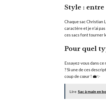
Style : entr
Chaque sac Christian La
caractère et je n’ai pa
ces sacs font tourner l
Pour quel t
Essayez-vous dans ce m
? Si une de ces descrip
coup de cœur ! 💼✨
Lire
Sac à main en boi