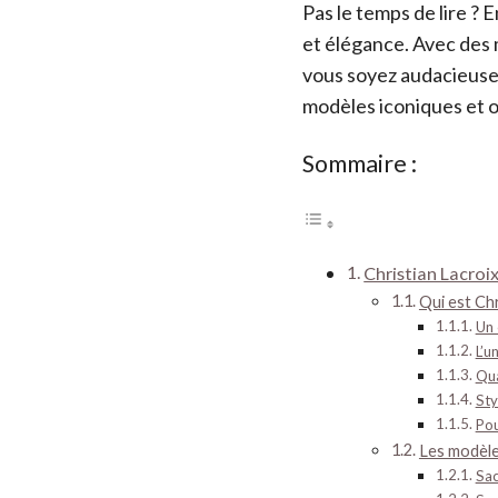
Pas le temps de lire ? 
et élégance. Avec des 
vous soyez audacieuse
modèles iconiques et o
Sommaire :
Christian Lacroix
Qui est Chr
Un 
L’u
Qua
Sty
Pou
Les modèle
Sac