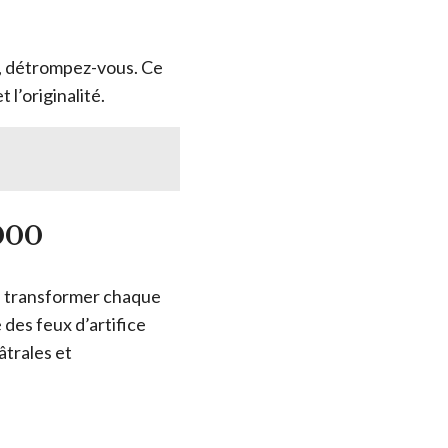
e, détrompez-vous. Ce
 l’originalité.
000
de transformer chaque
des feux d’artifice
âtrales et