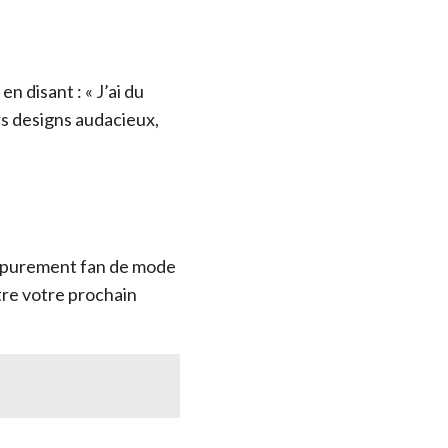
n disant : « J’ai du
urs designs audacieux,
ou purement fan de mode
être votre prochain