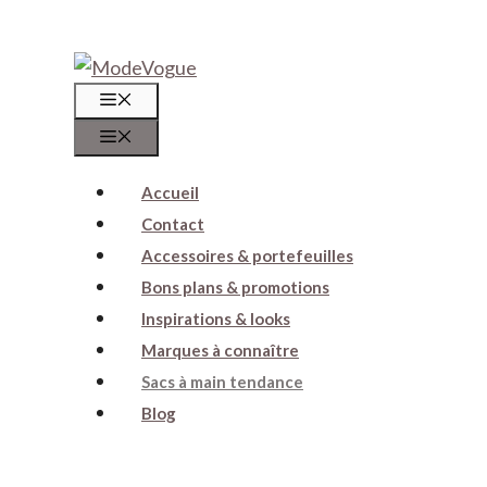
Aller
au
Menu
contenu
Menu
Accueil
Contact
Accessoires & portefeuilles
Bons plans & promotions
Inspirations & looks
Marques à connaître
Sacs à main tendance
Blog