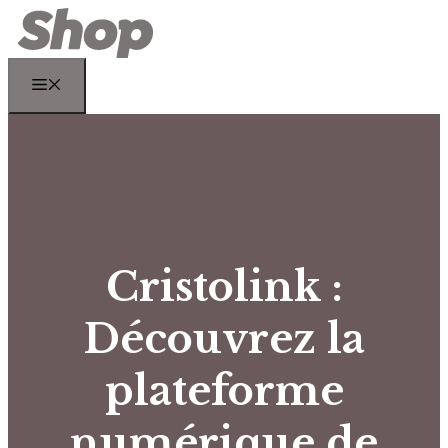
Aller
au
contenu
Menu
Cristolink :
Découvrez la
plateforme
numérique de