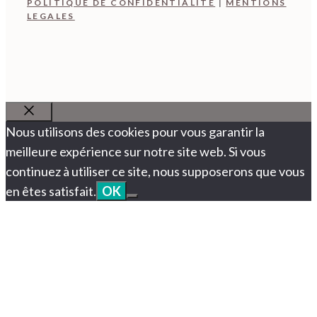
POLITIQUE DE CONFIDENTIALITÉ
|
MENTIONS
LEGALES
Fermer
Nous utilisons des cookies pour vous garantir la
meilleure expérience sur notre site web. Si vous
continuez à utiliser ce site, nous supposerons que vous
en êtes satisfait.
OK