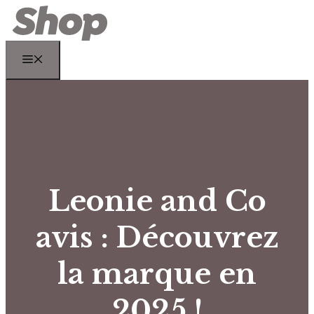
Aller
au
contenu
Menu
Leonie and Co
avis : Découvrez
la marque en
2025 !