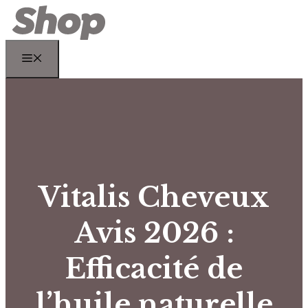
Aller
au
contenu
Menu
Vitalis Cheveux
Avis 2026 :
Efficacité de
l’huile naturelle